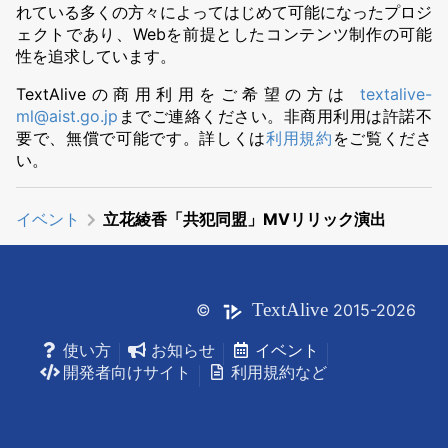
れている多くの方々によってはじめて可能になったプロジ
ェクトであり、Webを前提としたコンテンツ制作の可能
性を追求しています。
TextAliveの商用利用をご希望の方は
textalive-
ml@aist.go.jp
までご連絡ください。非商用利用は許諾不
要で、無償で可能です。詳しくは
利用規約
をご覧くださ
い。
イベント
立花綾香「共犯同盟」MVリリック演出
Text
Alive
©
2015-2026
使い方
お知らせ
イベント
開発者向けサイト
利用規約など