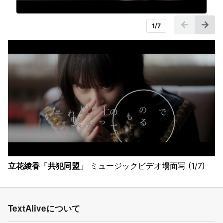
1
/
7
立花綾香「共犯同盟」
ミュージックビデオ場面写 (
1
/
7
)
TextAliveについて