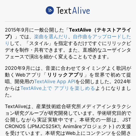
2015年9月に一般公開した「
TextAlive（テキストアライ
ブ）
」では、
楽曲を選んだり
、
自作曲をアップロードした
り
して、「スタイル」を指定するだけですぐにリリックビ
デオを制作・共有できます。また、直感的なユーザインタ
フェースで演出を細かく変えることもできます。
2020年9月には、音楽に合わせてタイミングよく歌詞が
動くWebアプリ「
リリックアプリ
」を世界で初めて提
唱、開発用の
TextAlive App API
を公開しました。2024年
からは
TextAlive上で アプリを楽しめる
ようになりまし
た。
TextAliveは、産業技術総合研究所メディアインタラクシ
ョン研究グループが研究開発しています。学術研究目的で
公開しながら実証実験中です。本研究の一部は、JST
CRONOS (JPMJCS25K1; Animāreプロジェクト) の支援
を受けています。本研究はWeb上にコンテンツを公開さ