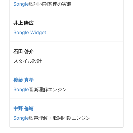
Songle
歌詞同期関連の実装
井上
隆広
Songle Widget
石田
啓介
スタイル設計
後藤
真孝
Songle
音楽理解エンジン
中野
倫靖
Songle
歌声理解・歌詞同期エンジン