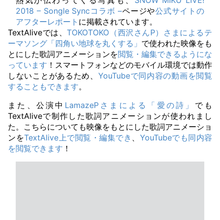
熱気が伝わってくる写真も、
SNOW MIKU LIVE!
2018 – Songle Syncコラボ –
ページや
公式サイトの
アフターレポート
に掲載されています。
TextAliveでは、
TOKOTOKO（西沢さんP）さまによるテ
ーマソング「四角い地球を丸くする」
で使われた映像をも
とにした歌詞アニメーションを
閲覧・編集できるようにな
っています
！スマートフォンなどのモバイル環境では動作
しないことがあるため、
YouTubeで同内容の動画を閲覧
することもできます
。
また、公演中
LamazePさまによる「愛の詩」
でも
TextAliveで制作した歌詞アニメーションが使われまし
た。こちらについても映像をもとにした歌詞アニメーショ
ンを
TextAlive上で閲覧・編集でき
、
YouTubeでも同内容
を閲覧できます
！