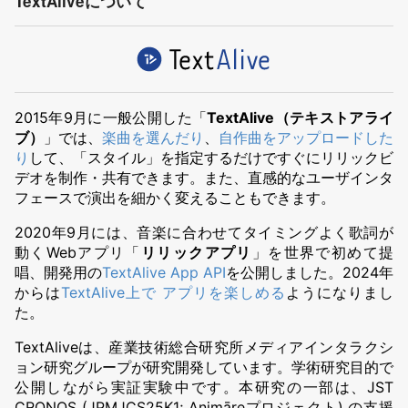
TextAliveについて
2015年9月に一般公開した「
TextAlive（テキストアライ
ブ）
」では、
楽曲を選んだり
、
自作曲をアップロードした
り
して、「スタイル」を指定するだけですぐにリリックビ
デオを制作・共有できます。また、直感的なユーザインタ
フェースで演出を細かく変えることもできます。
2020年9月には、音楽に合わせてタイミングよく歌詞が
動くWebアプリ「
リリックアプリ
」を世界で初めて提
唱、開発用の
TextAlive App API
を公開しました。2024年
からは
TextAlive上で アプリを楽しめる
ようになりまし
た。
TextAliveは、産業技術総合研究所メディアインタラクシ
ョン研究グループが研究開発しています。学術研究目的で
公開しながら実証実験中です。本研究の一部は、JST
CRONOS (JPMJCS25K1; Animāreプロジェクト) の支援