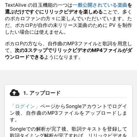
TextAlive の目玉機能の一つは
一般公開されている楽曲
を
選ぶだけですぐにリリックビデオを楽しめる
ことで、多く
のボカロファンの方々に楽しんでいただいています。た
だ、ボカロPが自作の未リリース楽曲のために PV を制作
したい場合には使えません。
ボカロPの方なら、自作曲のMP3ファイルと歌詞を用意し
て、
次の3ステップでリリックビデオのMP4ファイルがダ
ウンロードできる
ようになります。
1. アップロード
「ログイン」
ページからSongleアカウントでログイ
ン後、自作曲のMP3ファイルをアップロードしま
す。
Songleでの解析が完了後、歌詞テキストを登録して
歌詞タイミング解析が完了すれば、リリックビデオを