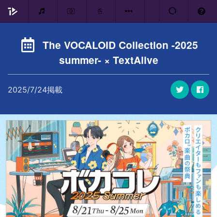
The VOCALOID Collection -2025
summer- × TextAlive
2025/7/24掲載