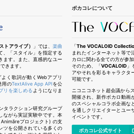
ボカコレについて
テキストアライブ）
」では、
楽曲
「
The VOCALOID Colle
て、「スタイル」を指定する
まれたインターネット等で
きます。また、直感的なユー
カロに関わる全ての方が参加
もできます。
そのため、「
VOCALOID
」
アやそれを彩るキャラクタ
グよく歌詞が動くWebアプリ
可能です。
発用の
TextAlive App API
を公
で アプリを楽しめる
ようになりま
ニコニコネット超会議からス
開催され、新作ボカロ動画
のスペシャルコラボ企画な
アインタラクション研究グループ
を通しクリエイターとユー
しながら実証実験中です。本
イベントです。
; Animāreプロジェクト) の支
テンツを公開されている多くの
ボカコレ公式サイト