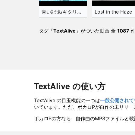
青い記憶/ギタリフP feat.重音テト（水中ソング投稿祭）
Lost in the Haze
タグ「
TextAlive
」がついた動画 全
1087
件
TextAlive の使い方
TextAlive の目玉機能の一つは
一般公開されて
いています。ただ、ボカロPが自作の未リリース
ボカロPの方なら、自作曲のMP3ファイルと