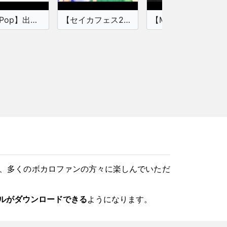
【City Pop】出会い
【セイカフェス2026】Alicemagicを歌ってもらった【京町セイカ・音街ウナ】
【MMD】Desperado City【suno5.5オリジナル】
、多くのボカロファンの方々に楽しんでいただ
イルがダウンロードできる
ようになります。